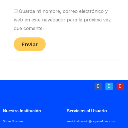
Guarda mi nombre, correo electrónico y
web en este navegador para la próxima vez
que comente.
F
T
Y
a
w
o
c
i
u
e
t
t
b
t
u
o
e
b
Nuestra Institución
Servicios al Usuario
o
r
e
k
Sobre Nosotros
servicioalusuario@cetproinfotec.com