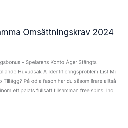
lamma Omsättningskrav 2024
ingsbonus – Spelarens Konto Äger Stängts
ällande Huvudsak A Identifieringsproblem List Mi
 Tillägg? På odla fason har du såsom lirare alltså
nom ett palats fullsatt tillsamman free spins. Ino