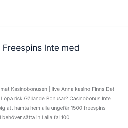
a Freespins Inte med
timat Kasinobonusen | live Anna kasino Finns Det
Löpa risk Gällande Bonusar? Casinobonus Inte
sig att hämta hem alla ungefär 1500 freespins
behöver sätta in i alla fal 100