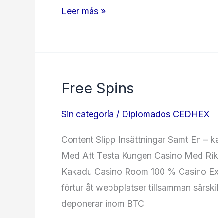
Leer más »
Free Spins
Free
Spins
Sin categoría
/
Diplomados CEDHEX
Content Slipp Insättningar Samt En – k
Med Att Testa Kungen Casino Med Rikt
Kakadu Casino Room 100 % Casino Ext
förtur åt webbplatser tillsamman särsk
deponerar inom BTC