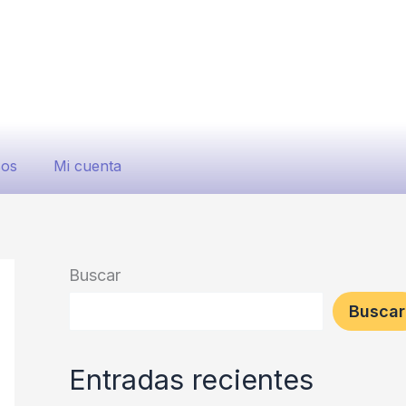
F
T
sos
Mi cuenta
a
w
o
c
i
r
Buscar
e
t
d
Buscar
b
t
p
o
e
r
Entradas recientes