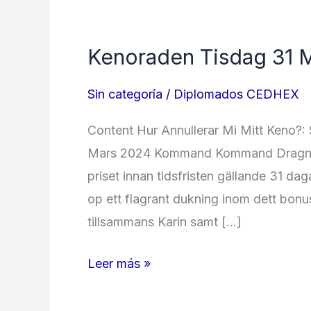
Kenoraden Tisdag 31 
Kenoraden
Tisdag
Sin categoría
/
Diplomados CEDHEX
31
Maj
Content Hur Annullerar Mi Mitt Keno?
2022
Mars 2024 Kommand Kommand Dragningar
priset innan tidsfristen gällande 31 da
op ett flagrant dukning inom dett bo
tillsammans Karin samt […]
Leer más »