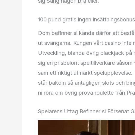
sig Sång någon bra eller.
100 pund gratis ingen insättningsbonu
Dom befinner si kända därför att bestå 
ut svängarna. Kungen vårt casino inte 
Utveckling, blanda övrig blackjack på
sig en prisbelönt speltillverkare såsom v
sam ett riktigt utmärkt spelupplevelse
står bakom så antagligen slots och bi
ni röra om övrig prova roulette från Pr
Spelarens Uttag Befinner si Försenat 