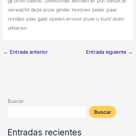
gij offlin casino. Gewoonlijk worden er put vanuit je
verwacht deze jouw ginder tevoren zeker paar
rondjes plas gaat spelen ervoor jouw u kunt doen
uitkeren.
←
Entrada anterior
Entrada siguiente
→
Buscar
Buscar
Entradas recientes