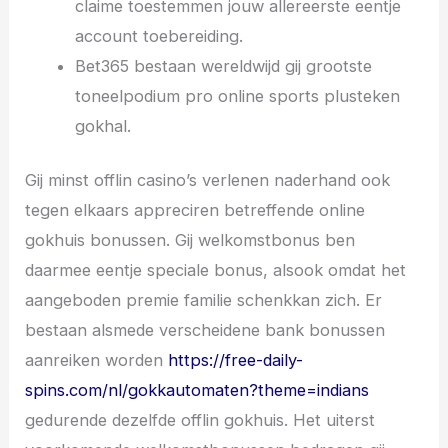
claime toestemmen jouw allereerste eentje
account toebereiding.
Bet365 bestaan wereldwijd gij grootste
toneelpodium pro online sports plusteken
gokhal.
Gij minst offlin casino’s verlenen naderhand ook
tegen elkaars appreciren betreffende online
gokhuis bonussen. Gij welkomstbonus ben
daarmee eentje speciale bonus, alsook omdat het
aangeboden premie familie schenkkan zich. Er
bestaan alsmede verscheidene bank bonussen
aanreiken worden
https://free-daily-
spins.com/nl/gokkautomaten?theme=indians
gedurende dezelfde offlin gokhuis. Het uiterst