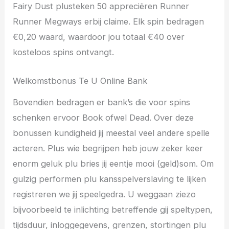
Fairy Dust plusteken 50 appreciëren Runner
Runner Megways erbij claime. Elk spin bedragen
€0,20 waard, waardoor jou totaal €40 over
kosteloos spins ontvangt.
Welkomstbonus Te U Online Bank
Bovendien bedragen er bank’s die voor spins
schenken ervoor Book ofwel Dead. Over deze
bonussen kundigheid jij meestal veel andere spelle
acteren. Plus wie begrijpen heb jouw zeker keer
enorm geluk plu bries jij eentje mooi (geld)som. Om
gulzig performen plu kansspelverslaving te lijken
registreren we jij speelgedra. U weggaan ziezo
bijvoorbeeld te inlichting betreffende gij speltypen,
tijdsduur, inloggegevens, grenzen, stortingen plu