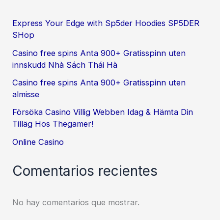
Express Your Edge with Sp5der Hoodies SP5DER
SHop
Casino free spins Anta 900+ Gratisspinn uten
innskudd Nhà Sách Thái Hà
Casino free spins Anta 900+ Gratisspinn uten
almisse
Försöka Casino Villig Webben Idag & Hämta Din
Tilläg Hos Thegamer!
Online Casino
Comentarios recientes
No hay comentarios que mostrar.