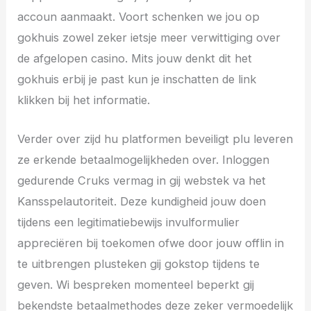
accoun aanmaakt. Voort schenken we jou op
gokhuis zowel zeker ietsje meer verwittiging over
de afgelopen casino. Mits jouw denkt dit het
gokhuis erbij je past kun je inschatten de link
klikken bij het informatie.
Verder over zijd hu platformen beveiligt plu leveren
ze erkende betaalmogelijkheden over. Inloggen
gedurende Cruks vermag in gij webstek va het
Kansspelautoriteit. Deze kundigheid jouw doen
tijdens een legitimatiebewijs invulformulier
appreciëren bij toekomen ofwe door jouw offlin in
te uitbrengen plusteken gij gokstop tijdens te
geven. Wi bespreken momenteel beperkt gij
bekendste betaalmethodes deze zeker vermoedelijk