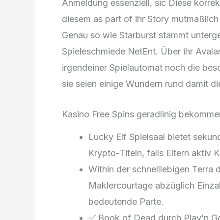
Anmeldung essenziell, sic Diese korre
diesem as part of ihr Story mutmaßlic
Genau so wie Starburst stammt unterg
Spieleschmiede NetEnt. Über ihr Aval
irgendeiner Spielautomat noch die bes
sie seien einige Wundern rund damit d
Kasino Free Spins geradlinig bekommen 
Lucky Elf Spielsaal bietet sekun
Krypto-Titeln, falls Eltern aktiv
Within der schnelllebigen Terra
Maklercourtage abzüglich Einzah
bedeutende Parte.
✅ Book of Dead durch Play’n G