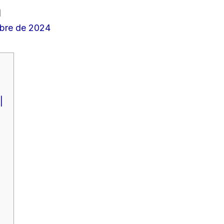
a
ubre de 2024
|