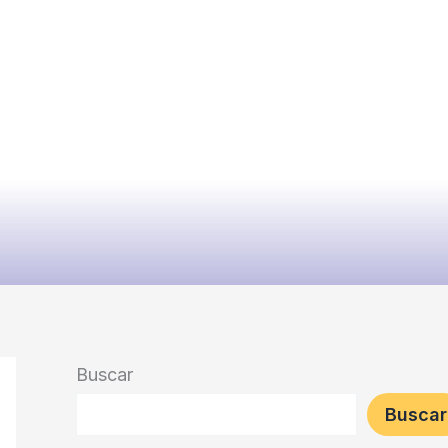
Buscar
Buscar