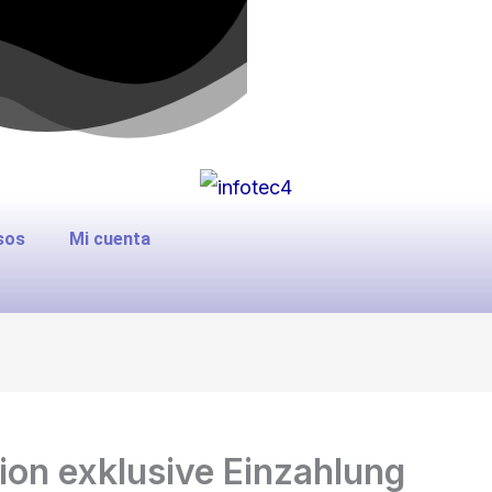
sos
Mi cuenta
ion exklusive Einzahlung