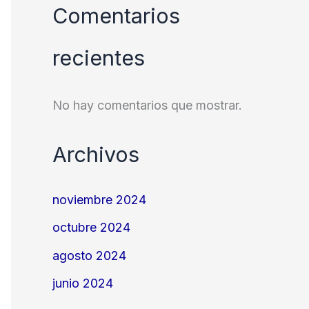
Comentarios
recientes
No hay comentarios que mostrar.
Archivos
noviembre 2024
octubre 2024
agosto 2024
junio 2024