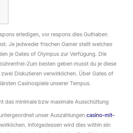
pons erledigen, vor respons dies Guthaben
st. Je jedweder frischen Gamer stellt welches
nden je Gates of Olympus zur Verfügung. Die
ebührenfrei-Zum besten geben musst du je diese
zwei Diskutieren verwirklichen.
Über Gates of
ulärsten Casinospiele unserer Tempus.
ht das minimale bzw maximale Ausschüttung
 untergeordnet unser Auszahlungen
casino-mit-
irklichen. Infolgedessen wird dies within ein