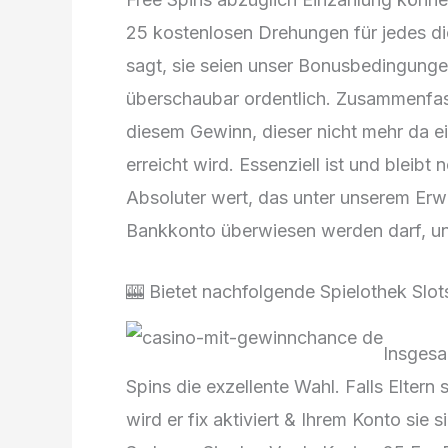
25 kostenlosen Drehungen für jedes d
sagt, sie seien unser Bonusbedingunge
überschaubar ordentlich. Zusammenfass
diesem Gewinn, dieser nicht mehr da ein
erreicht wird. Essenziell ist und bleib
Absoluter wert, das unter unserem Erw
Bankkonto überwiesen werden darf, un
🎰 Bietet nachfolgende Spielothek Slo
Insgesa
Spins die exzellente Wahl. Falls Eltern 
wird er fix aktiviert & Ihrem Konto sie