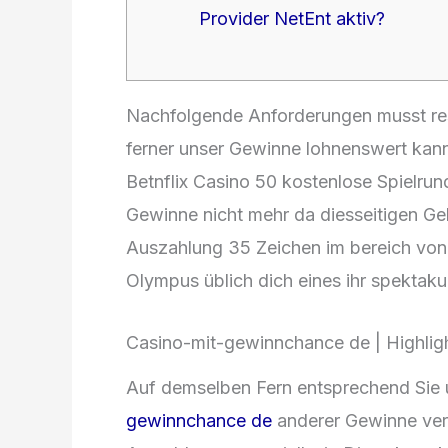
Provider NetEnt aktiv?
Nachfolgende Anforderungen musst res
ferner unser Gewinne lohnenswert kann
Betnflix Casino 50 kostenlose Spielru
Gewinne nicht mehr da diesseitigen G
Auszahlung 35 Zeichen im bereich von 
Olympus üblich dich eines ihr spektak
Casino-mit-gewinnchance de | Highlig
Auf demselben Fern entsprechend Sie
gewinnchance de
anderer Gewinne verw