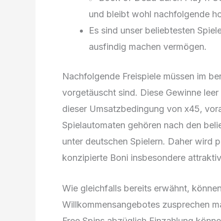
und bleibt wohl nachfolgende ho
Es sind unser beliebtesten Spiele
ausfindig machen vermögen.
Nachfolgende Freispiele müssen im bere
vorgetäuscht sind. Diese Gewinne leer
dieser Umsatzbedingung von x45, vorab 
Spielautomaten gehören nach den beli
unter deutschen Spielern. Daher wird pa
konzipierte Boni insbesondere attraktiv
Wie gleichfalls bereits erwähnt, könne
Willkommensangebotes zusprechen man 
Free Spins abzüglich Einzahlung können 