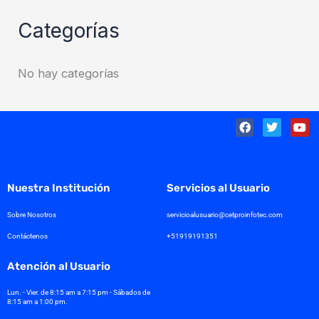
Categorías
No hay categorías
F
T
Y
a
w
o
c
i
u
e
t
t
b
t
u
o
e
b
Nuestra Institución
Servicios al Usuario
o
r
e
k
Sobre Nosotros
servicioalusuario@cetproinfotec.com
Contáctenos
+51919191351
Atención al Usuario
Lun. - Vier. de 8:15 am a 7:15 pm - Sábados de
8:15 am a 1:00 pm.