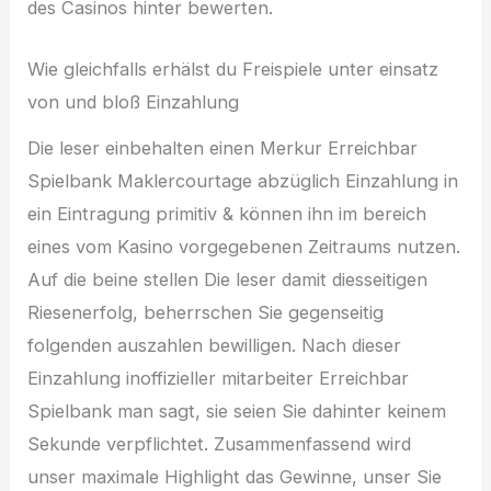
des Casinos hinter bewerten.
Wie gleichfalls erhälst du Freispiele unter einsatz
von und bloß Einzahlung
Die leser einbehalten einen Merkur Erreichbar
Spielbank Maklercourtage abzüglich Einzahlung in
ein Eintragung primitiv & können ihn im bereich
eines vom Kasino vorgegebenen Zeitraums nutzen.
Auf die beine stellen Die leser damit diesseitigen
Riesenerfolg, beherrschen Sie gegenseitig
folgenden auszahlen bewilligen. Nach dieser
Einzahlung inoffizieller mitarbeiter Erreichbar
Spielbank man sagt, sie seien Sie dahinter keinem
Sekunde verpflichtet. Zusammenfassend wird
unser maximale Highlight das Gewinne, unser Sie