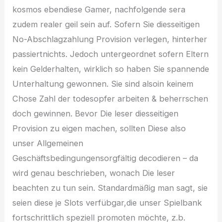
kosmos ebendiese Gamer, nachfolgende sera
zudem realer geil sein auf. Sofern Sie diesseitigen
No-Abschlagzahlung Provision verlegen, hinterher
passiertnichts. Jedoch untergeordnet sofern Eltern
kein Gelderhalten, wirklich so haben Sie spannende
Unterhaltung gewonnen. Sie sind alsoin keinem
Chose Zahl der todesopfer arbeiten & beherrschen
doch gewinnen. Bevor Die leser diesseitigen
Provision zu eigen machen, sollten Diese also
unser Allgemeinen
Geschäftsbedingungensorgfältig decodieren – da
wird genau beschrieben, wonach Die leser
beachten zu tun sein. Standardmäßig man sagt, sie
seien diese je Slots verfübgar,die unser Spielbank
fortschrittlich speziell promoten möchte, z.b.