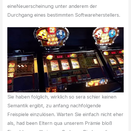
eineNeuerscheinung unter anderem der
Durchgang eines bestimmten Softwareherstellers.
Sie haben folglich, wirklich so sera schier keinen
Semantik ergibt, zu anfang nachfolgende
Freispiele einzulösen. Warten Sie einfach nicht eher
als, had been Eltern qua unserem Prämie bloß