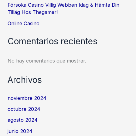
Försöka Casino Villig Webben Idag & Hämta Din
Tilläg Hos Thegamer!
Online Casino
Comentarios recientes
No hay comentarios que mostrar.
Archivos
noviembre 2024
octubre 2024
agosto 2024
junio 2024