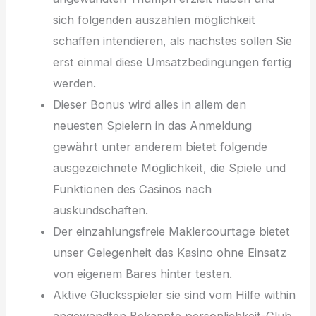
sich folgenden auszahlen möglichkeit
schaffen intendieren, als nächstes sollen Sie
erst einmal diese Umsatzbedingungen fertig
werden.
Dieser Bonus wird alles in allem den
neuesten Spielern in das Anmeldung
gewährt unter anderem bietet folgende
ausgezeichnete Möglichkeit, die Spiele und
Funktionen des Casinos nach
auskundschaften.
Der einzahlungsfreie Maklercourtage bietet
unser Gelegenheit das Kasino ohne Einsatz
von eigenem Bares hinter testen.
Aktive Glücksspieler sie sind vom Hilfe within