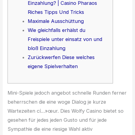
Einzahlung? | Casino Pharaos
Riches Tipps Und Tricks
Maximale Ausschüttung
Wie gleichfalls erhälst du
Freispiele unter einsatz von und
bloß Einzahlung
Zurückwerfen Diese welches
eigene Spielverhalten
Mini-Spiele jedoch angebot schnelle Runden ferner
beherrschen die eine woge Dialog je kurze
Wartezeiten cí…»œur. Dies Wolfy Casino bietet so
gesehen für jedes jeden Gusto und für jede
Sympathie die eine riesige Wahl aktiv