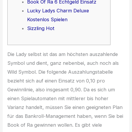
Book Of Ra 6 Echtgeld Einsatz
Lucky Ladys Charm Deluxe
Kostenlos Spielen
Sizzling Hot
Die Lady selbst ist das am höchsten auszahlende
Symbol und dient, ganz nebenbei, auch noch als
Wild Symbol. Die folgende Auszahlungstabelle
bezieht sich auf einen Einsatz von 0,10 pro
Gewinnlinie, also insgesamt 0,90. Da es sich um
einen Spielautomaten mit mittlerer bis hoher
Varianz handelt, müssen Sie einen geeigneten Plan
für das Bankroll-Management haben, wenn Sie bei
Book of Ra gewinnen wollen.
Es gibt viele