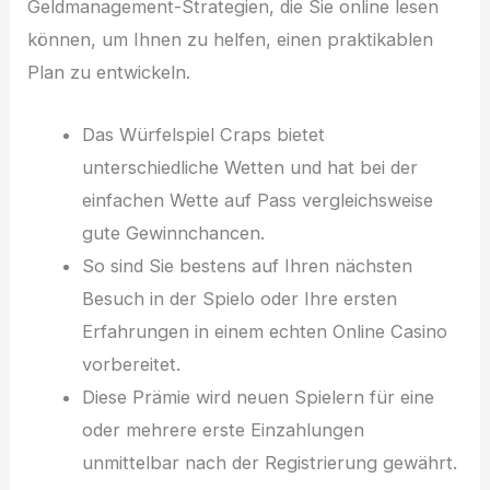
Geldmanagement-Strategien, die Sie online lesen
können, um Ihnen zu helfen, einen praktikablen
Plan zu entwickeln.
Das Würfelspiel Craps bietet
unterschiedliche Wetten und hat bei der
einfachen Wette auf Pass vergleichsweise
gute Gewinnchancen.
So sind Sie bestens auf Ihren nächsten
Besuch in der Spielo oder Ihre ersten
Erfahrungen in einem echten Online Casino
vorbereitet.
Diese Prämie wird neuen Spielern für eine
oder mehrere erste Einzahlungen
unmittelbar nach der Registrierung gewährt.