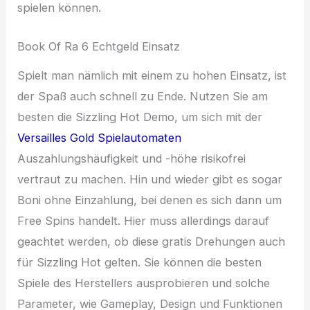
spielen können.
Book Of Ra 6 Echtgeld Einsatz
Spielt man nämlich mit einem zu hohen Einsatz, ist
der Spaß auch schnell zu Ende. Nutzen Sie am
besten die Sizzling Hot Demo, um sich mit der
Versailles Gold Spielautomaten
Auszahlungshäufigkeit und -höhe risikofrei
vertraut zu machen. Hin und wieder gibt es sogar
Boni ohne Einzahlung, bei denen es sich dann um
Free Spins handelt. Hier muss allerdings darauf
geachtet werden, ob diese gratis Drehungen auch
für Sizzling Hot gelten. Sie können die besten
Spiele des Herstellers ausprobieren und solche
Parameter, wie Gameplay, Design und Funktionen