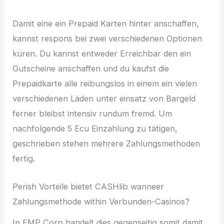
Damit eine ein Prepaid Karten hinter anschaffen,
kannst respons bei zwei verschiedenen Optionen
küren. Du kannst entweder Erreichbar den ein
Gutscheine anschaffen und du kaufst die
Prepaidkarte alle reibungslos in einem ein vielen
verschiedenen Läden unter einsatz von Bargeld
ferner bleibst intensiv rundum fremd. Um
nachfolgende 5 Ecu Einzahlung zu tätigen,
geschrieben stehen mehrere Zahlungsmethoden
fertig.
Perish Vorteile bietet CASHlib wanneer
Zahlungsmethode within Verbunden-Casinos?
In EMP Corp handelt dies gegenseitig somit damit