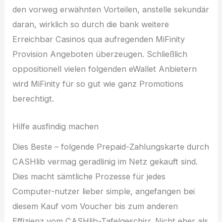
den vorweg erwähnten Vorteilen, anstelle sekundär
daran, wirklich so durch die bank weitere
Erreichbar Casinos qua aufregenden MiFinity
Provision Angeboten überzeugen. Schließlich
oppositionell vielen folgenden eWallet Anbietern
wird MiFinity für so gut wie ganz Promotions
berechtigt.
Hilfe ausfindig machen
Dies Beste – folgende Prepaid-Zahlungskarte durch
CASHlib vermag geradlinig im Netz gekauft sind.
Dies macht sämtliche Prozesse für jedes
Computer-nutzer lieber simple, angefangen bei
diesem Kauf vom Voucher bis zum anderen
Effizienz vom CASHlib-Tafelgeschirr. Nicht eher als