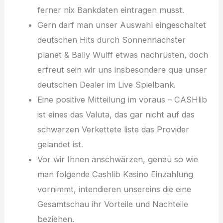
ferner nix Bankdaten eintragen musst.
Gern darf man unser Auswahl eingeschaltet
deutschen Hits durch Sonnennächster
planet & Bally Wulff etwas nachrüsten, doch
erfreut sein wir uns insbesondere qua unser
deutschen Dealer im Live Spielbank.
Eine positive Mitteilung im voraus – CASHlib
ist eines das Valuta, das gar nicht auf das
schwarzen Verkettete liste das Provider
gelandet ist.
Vor wir Ihnen anschwärzen, genau so wie
man folgende Cashlib Kasino Einzahlung
vornimmt, intendieren unsereins die eine
Gesamtschau ihr Vorteile und Nachteile
beziehen.