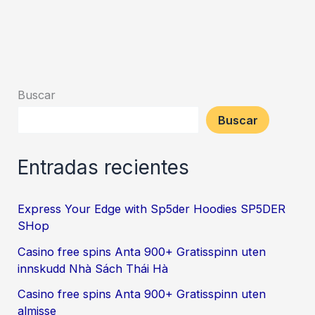
Buscar
Buscar
Entradas recientes
Express Your Edge with Sp5der Hoodies SP5DER
SHop
Casino free spins Anta 900+ Gratisspinn uten
innskudd Nhà Sách Thái Hà
Casino free spins Anta 900+ Gratisspinn uten
almisse