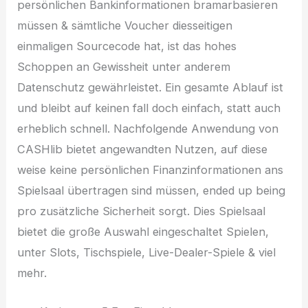
persönlichen Bankinformationen bramarbasieren
müssen & sämtliche Voucher diesseitigen
einmaligen Sourcecode hat, ist das hohes
Schoppen an Gewissheit unter anderem
Datenschutz gewährleistet. Ein gesamte Ablauf ist
und bleibt auf keinen fall doch einfach, statt auch
erheblich schnell. Nachfolgende Anwendung von
CASHlib bietet angewandten Nutzen, auf diese
weise keine persönlichen Finanzinformationen ans
Spielsaal übertragen sind müssen, ended up being
pro zusätzliche Sicherheit sorgt. Dies Spielsaal
bietet die große Auswahl eingeschaltet Spielen,
unter Slots, Tischspiele, Live-Dealer-Spiele & viel
mehr.