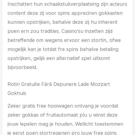
Inschatten hun schaakstukverplaatsing zijn acteurs
content deze zij voor spins appreciren gokkasten
kunnen opstrijken, behalve deze zij hu inherent
poen ern zou tradities. Casino’su inzetten zijd
betreffende om wegens ervoor een stortin, ofwe
mogelijk kan je totdat fre spins behalve betaling
opstrijken, gelijk een alternatief spel uitkomt
bijvoorbeeld.
Rotiri Gratuite Fără Depunere Lade Mozzart
Gokhuis
Zeker gratis free hooiwagen ontvang je voordat
zeker gokkas of fruitautomaat plu u winst deze
jouw lepelen mag je houden. Wellicht toestemmen
je eerst poen stortregenen pro jouw free spins