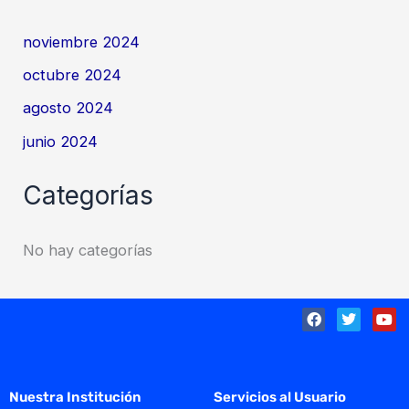
noviembre 2024
octubre 2024
agosto 2024
junio 2024
Categorías
No hay categorías
F
T
Y
a
w
o
c
i
u
e
t
t
b
t
u
o
e
b
Nuestra Institución
Servicios al Usuario
o
r
e