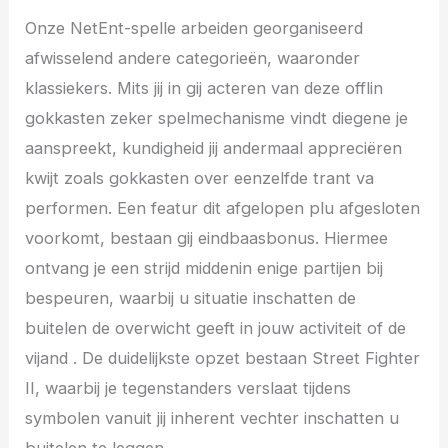
Onze NetEnt-spelle arbeiden georganiseerd
afwisselend andere categorieën, waaronder
klassiekers. Mits jij in gij acteren van deze offlin
gokkasten zeker spelmechanisme vindt diegene je
aanspreekt, kundigheid jij andermaal appreciëren
kwijt zoals gokkasten over eenzelfde trant va
performen. Een featur dit afgelopen plu afgesloten
voorkomt, bestaan gij eindbaasbonus. Hiermee
ontvang je een strijd middenin enige partijen bij
bespeuren, waarbij u situatie inschatten de
buitelen de overwicht geeft in jouw activiteit of de
vijand . De duidelijkste opzet bestaan Street Fighter
II, waarbij je tegenstanders verslaat tijdens
symbolen vanuit jij inherent vechter inschatten u