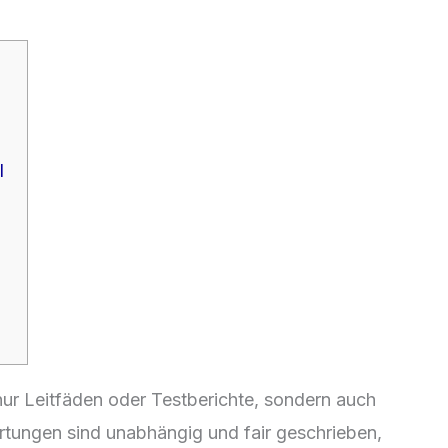
l
nur Leitfäden oder Testberichte, sondern auch
tungen sind unabhängig und fair geschrieben,