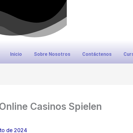
Inicio
Sobre Nosotros
Contáctenos
Cur
 Online Casinos Spielen
to de 2024