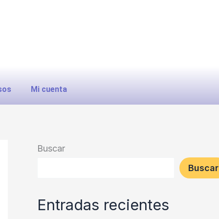
F
T
sos
Mi cuenta
a
w
o
c
i
r
Buscar
e
t
d
Buscar
b
t
p
o
e
r
Entradas recientes