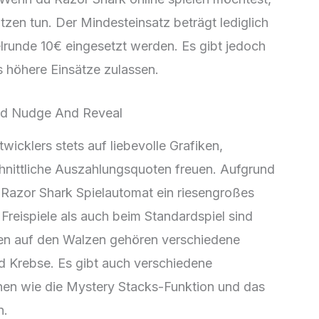
ätzen tun. Der Mindesteinsatz beträgt lediglich
lrunde 10€ eingesetzt werden. Es gibt jedoch
s höhere Einsätze zulassen.
and Nudge And Reveal
wicklers stets auf liebevolle Grafiken,
hnittliche Auszahlungsquoten freuen. Aufgrund
r Razor Shark Spielautomat ein riesengroßes
reispiele als auch beim Standardspiel sind
len auf den Walzen gehören verschiedene
 Krebse. Es gibt auch verschiedene
en wie die Mystery Stacks-Funktion und das
n.