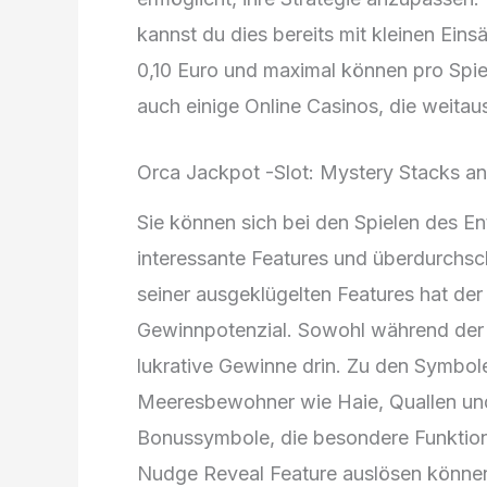
kannst du dies bereits mit kleinen Eins
0,10 Euro und maximal können pro Spie
auch einige Online Casinos, die weitau
Orca Jackpot -Slot: Mystery Stacks 
Sie können sich bei den Spielen des Ent
interessante Features und überdurchsc
seiner ausgeklügelten Features hat de
Gewinnpotenzial. Sowohl während der F
lukrative Gewinne drin. Zu den Symbo
Meeresbewohner wie Haie, Quallen und
Bonussymbole, die besondere Funktion
Nudge Reveal Feature auslösen könne