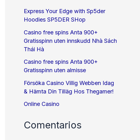
o
r
e
Express Your Edge with Sp5der
k
s
Hoodies SP5DER SHop
Casino free spins Anta 900+
s
Gratisspinn uten innskudd Nhà Sách
Thái Hà
Casino free spins Anta 900+
Gratisspinn uten almisse
Försöka Casino Villig Webben Idag
& Hämta Din Tilläg Hos Thegamer!
Online Casino
Comentarios