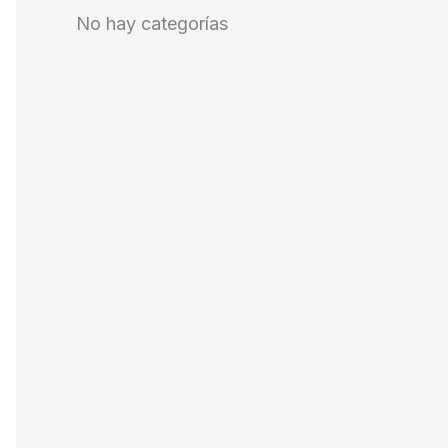
No hay categorías