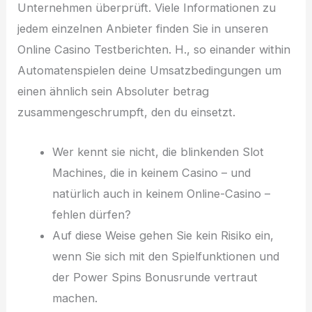
Unternehmen überprüft. Viele Informationen zu
jedem einzelnen Anbieter finden Sie in unseren
Online Casino Testberichten.
H., so einander within
Automatenspielen deine Umsatzbedingungen um
einen ähnlich sein Absoluter betrag
zusammengeschrumpft, den du einsetzt.
Wer kennt sie nicht, die blinkenden Slot
Machines, die in keinem Casino – und
natürlich auch in keinem Online-Casino –
fehlen dürfen?
Auf diese Weise gehen Sie kein Risiko ein,
wenn Sie sich mit den Spielfunktionen und
der Power Spins Bonusrunde vertraut
machen.