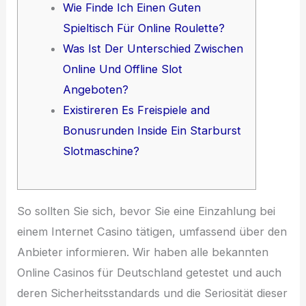
Wie Finde Ich Einen Guten
Spieltisch Für Online Roulette?
Was Ist Der Unterschied Zwischen
Online Und Offline Slot
Angeboten?
Existireren Es Freispiele and
Bonusrunden Inside Ein Starburst
Slotmaschine?
So sollten Sie sich, bevor Sie eine Einzahlung bei
einem Internet Casino tätigen, umfassend über den
Anbieter informieren. Wir haben alle bekannten
Online Casinos für Deutschland getestet und auch
deren Sicherheitsstandards und die Seriosität dieser