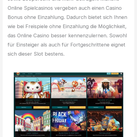
Online Spielcasinos vergeben auch einen Casino
Bonus ohne Einzahlung. Dadurch bietet sich Ihnen
wie bei Freispiele ohne Einzahlung die Möglichkeit,
das Online Casino besser kennenzulernen. Sowohl
für Einsteiger als auch für Fortgeschrittene eignet
sich dieser Slot bestens.