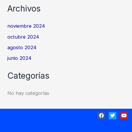
Archivos
noviembre 2024
octubre 2024
agosto 2024
junio 2024
Categorías
No hay categorías
F
T
Y
a
w
o
c
i
u
e
t
t