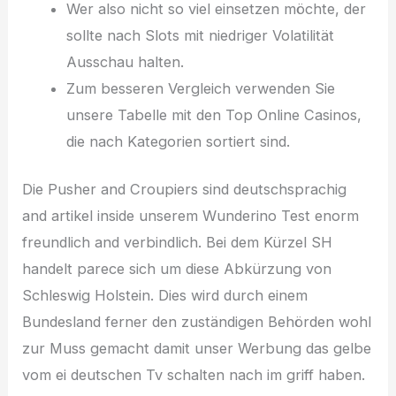
Wer also nicht so viel einsetzen möchte, der
sollte nach Slots mit niedriger Volatilität
Ausschau halten.
Zum besseren Vergleich verwenden Sie
unsere Tabelle mit den Top Online Casinos,
die nach Kategorien sortiert sind.
Die Pusher and Croupiers sind deutschsprachig
and artikel inside unserem Wunderino Test enorm
freundlich and verbindlich. Bei dem Kürzel SH
handelt parece sich um diese Abkürzung von
Schleswig Holstein. Dies wird durch einem
Bundesland ferner den zuständigen Behörden wohl
zur Muss gemacht damit unser Werbung das gelbe
vom ei deutschen Tv schalten nach im griff haben.