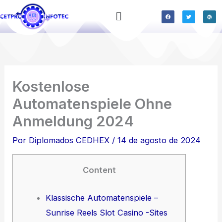
Ir
Menú
F
T
W
a
w
o
al
c
i
r
e
t
d
b
t
p
contenido
o
e
r
o
r
e
k
s
s
Kostenlose
Automatenspiele Ohne
Anmeldung 2024
Por
Diplomados CEDHEX
/
14 de agosto de 2024
Content
Klassische Automatenspiele –
Sunrise Reels Slot Casino -Sites