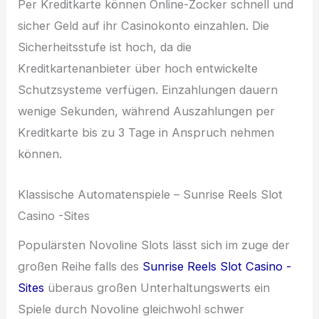
Per Kreditkarte können Online-Zocker schnell und
sicher Geld auf ihr Casinokonto einzahlen. Die
Sicherheitsstufe ist hoch, da die
Kreditkartenanbieter über hoch entwickelte
Schutzsysteme verfügen. Einzahlungen dauern
wenige Sekunden, während Auszahlungen per
Kreditkarte bis zu 3 Tage in Anspruch nehmen
können.
Klassische Automatenspiele – Sunrise Reels Slot
Casino -Sites
Populärsten Novoline Slots lässt sich im zuge der
großen Reihe falls des
Sunrise Reels Slot Casino -
Sites
überaus großen Unterhaltungswerts ein
Spiele durch Novoline gleichwohl schwer