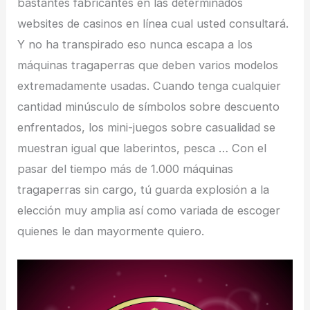
bastantes fabricantes en las determinados
websites de casinos en línea cual usted consultará.
Y no ha transpirado eso nunca escapa a los
máquinas tragaperras que deben varios modelos
extremadamente usadas. Cuando tenga cualquier
cantidad minúsculo de símbolos sobre descuento
enfrentados, los mini-juegos sobre casualidad se
muestran igual que laberintos, pesca … Con el
pasar del tiempo más de 1.000 máquinas
tragaperras sin cargo, tú guarda explosión a la
elección muy amplia así­ como variada de escoger
quienes le dan mayormente quiero.