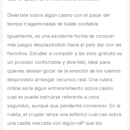
Diviértete sobre algún casino con el pasar del
tiempo tragamonedas de balde confiable
Igualmente, es una excelente forma de conocer
más juegos desplazándolo hacia el pelo dar con las
favoritos. Estudiar a competir a las slots gratuito es
un proceso confortable y divertido, ideal para
quienes desean gozar de la emoción de los casinos
desprovisto arriesgar recursos real. Una ruleta
online serí­a algún entretenimiento sobre casino
cual se puede instruirse referente a unos
segundos, aunque que pendiente convencer. En la
ruleta, el crupier lanza una esférico cual cae sobre
una casilla marcada con algún nâº que los