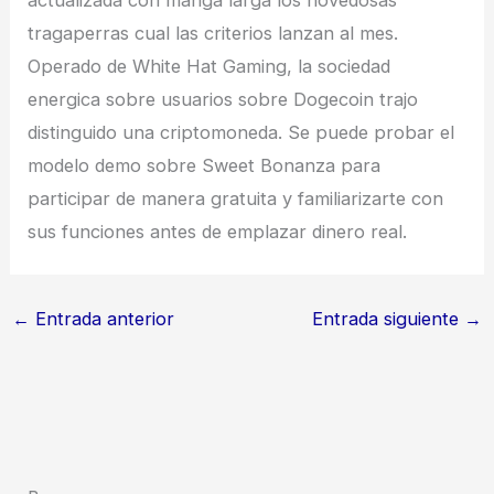
tragaperras cual las criterios lanzan al mes.
Operado de White Hat Gaming, la sociedad
energica sobre usuarios sobre Dogecoin trajo
distinguido una criptomoneda. Se puede probar el
modelo demo sobre Sweet Bonanza para
participar de manera gratuita y familiarizarte con
sus funciones antes de emplazar dinero real.
←
Entrada anterior
Entrada siguiente
→