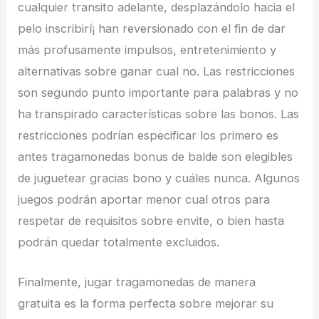
cualquier transito adelante, desplazándolo hacia el
pelo inscribirí¡ han reversionado con el fin de dar
más profusamente impulsos, entretenimiento y
alternativas sobre ganar cual no. Las restricciones
son segundo punto importante para palabras y no
ha transpirado características sobre las bonos. Las
restricciones podrían especificar los primero es
antes tragamonedas bonus de balde son elegibles
de juguetear gracias bono y cuáles nunca. Algunos
juegos podrán aportar menor cual otros para
respetar de requisitos sobre envite, o bien hasta
podrán quedar totalmente excluidos.
Finalmente, jugar tragamonedas de manera
gratuita es la forma perfecta sobre mejorar su