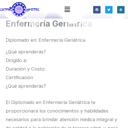
Ir
Menú
F
T
W
a
w
o
al
c
i
r
e
t
d
b
t
p
contenido
Enfermería Geriátrica
o
e
r
o
r
e
k
s
s
Diplomado en: Enfermería Geriátrica
¿Qué aprenderás?
Dirigido a:
Duración y Costo:
Certificación
¿Qué aprenderás?
El Diplomado en Enfermería Geriátrica te
proporcionará los conocimientos y habilidades
necesarios para brindar atención médica integral y
de calidad a la población de la tercera edad, y para