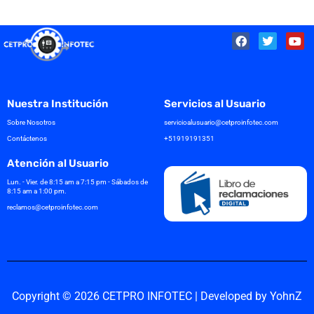
F
T
Y
a
w
o
c
i
u
e
t
t
b
t
u
o
e
b
o
r
e
Nuestra Institución
Servicios al Usuario
k
Sobre Nosotros
servicioalusuario@cetproinfotec.com
Contáctenos
+51919191351
Atención al Usuario
Lun. - Vier. de 8:15 am a 7:15 pm - Sábados de
8:15 am a 1:00 pm.
reclamos@cetproinfotec.com
Copyright © 2026 CETPRO INFOTEC | Developed by YohnZ