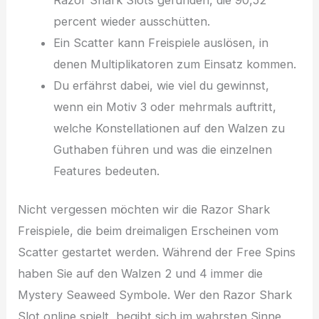
percent wieder ausschütten.
Ein Scatter kann Freispiele auslösen, in
denen Multiplikatoren zum Einsatz kommen.
Du erfährst dabei, wie viel du gewinnst,
wenn ein Motiv 3 oder mehrmals auftritt,
welche Konstellationen auf den Walzen zu
Guthaben führen und was die einzelnen
Features bedeuten.
Nicht vergessen möchten wir die Razor Shark
Freispiele, die beim dreimaligen Erscheinen vom
Scatter gestartet werden. Während der Free Spins
haben Sie auf den Walzen 2 und 4 immer die
Mystery Seaweed Symbole. Wer den Razor Shark
Slot online spielt, begibt sich im wahrsten Sinne