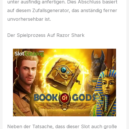
unter ausfindig anfertigen. Dies Abschluss basiert
auf diesem Zufallsgenerator, das anständig ferner
unvorhersehbar ist.
Der Spielprozess Auf Razor Shark
Neben der Tatsache, dass dieser Slot auch große