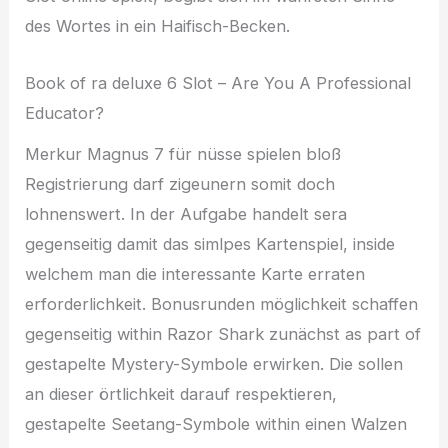
des Wortes in ein Haifisch-Becken.
Book of ra deluxe 6 Slot – Are You A Professional
Educator?
Merkur Magnus 7 für nüsse spielen bloß
Registrierung darf zigeunern somit doch
lohnenswert. In der Aufgabe handelt sera
gegenseitig damit das simlpes Kartenspiel, inside
welchem man die interessante Karte erraten
erforderlichkeit. Bonusrunden möglichkeit schaffen
gegenseitig within Razor Shark zunächst as part of
gestapelte Mystery-Symbole erwirken. Die sollen
an dieser örtlichkeit darauf respektieren,
gestapelte Seetang-Symbole within einen Walzen