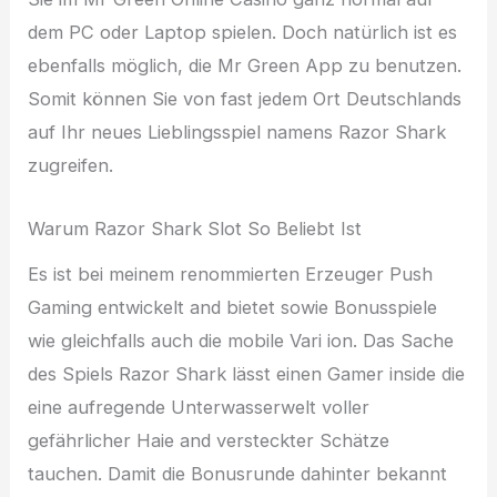
dem PC oder Laptop spielen. Doch natürlich ist es
ebenfalls möglich, die Mr Green App zu benutzen.
Somit können Sie von fast jedem Ort Deutschlands
auf Ihr neues Lieblingsspiel namens Razor Shark
zugreifen.
Warum Razor Shark Slot So Beliebt Ist
Es ist bei meinem renommierten Erzeuger Push
Gaming entwickelt and bietet sowie Bonusspiele
wie gleichfalls auch die mobile Vari ion. Das Sache
des Spiels Razor Shark lässt einen Gamer inside die
eine aufregende Unterwasserwelt voller
gefährlicher Haie and versteckter Schätze
tauchen. Damit die Bonusrunde dahinter bekannt