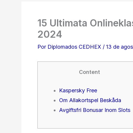
15 Ultimata Onlinekl
2024
Por
Diplomados CEDHEX
/
13 de ago
Content
Kaspersky Free
Om Allakortspel Beskåda
Avgiftsfri Bonusar Inom Slots