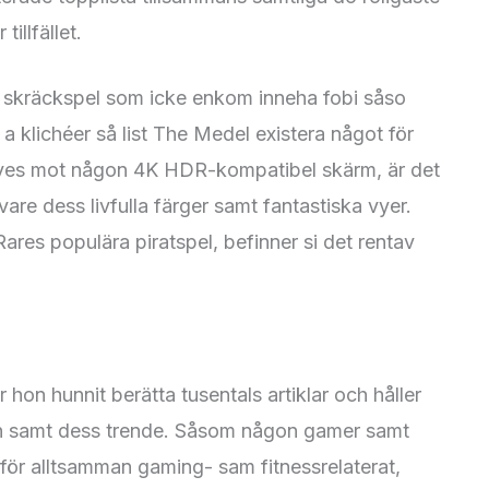
illfället.
on skräckspel som icke enkom inneha fobi såso
t a klichéer så list The Medel existera något för
ieves mot någon 4K HDR-kompatibel skärm, är det
re dess livfulla färger samt fantastiska vyer.
 Rares populära piratspel, befinner si det rentav
on hunnit berätta tusentals artiklar och håller
n samt dess trende. Såsom någon gamer samt
 för alltsamman gaming- sam fitnessrelaterat,