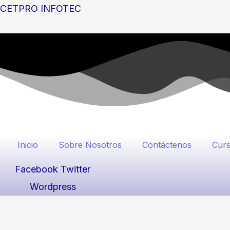
Ir
CETPRO INFOTEC
al
contenido
Inicio
Sobre Nosotros
Contáctenos
Cur
Facebook
Twitter
Wordpress