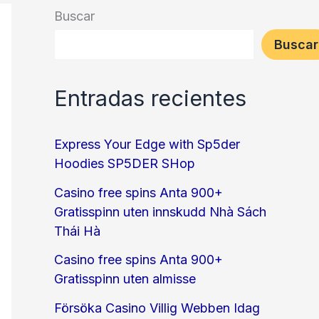
Buscar
Buscar
Entradas recientes
Express Your Edge with Sp5der
Hoodies SP5DER SHop
Casino free spins Anta 900+
Gratisspinn uten innskudd Nhà Sách
Thái Hà
Casino free spins Anta 900+
Gratisspinn uten almisse
Försöka Casino Villig Webben Idag