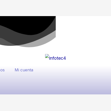
sos
Mi cuenta