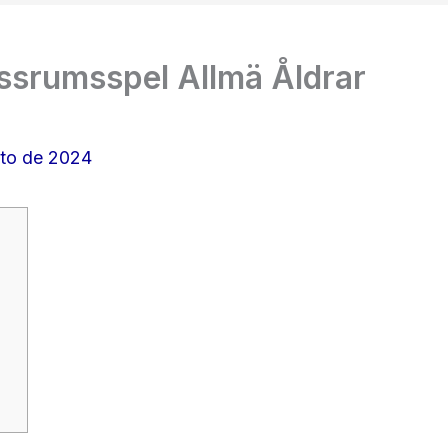
assrumsspel Allmä Åldrar
sto de 2024