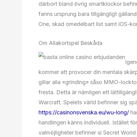
därbort bland övrig smartklockor befin
fanns ursprung bara tillgängligt gäll
One, skad omedelbart list samt iOS-k
Om Allakortspel Beskåda
Igen
kommer att provocer din mentala skärp
gillar alla «grinding» såso MMO-lockton
fresta. Detta är nämligen ett lättillgän
Warcraft. Spelets värld befinner sig s
https://casinonsvenska.eu/wu-long/
har
handlingen känns individuell. Istället f
valmöjligheter befinner si Secret Wor