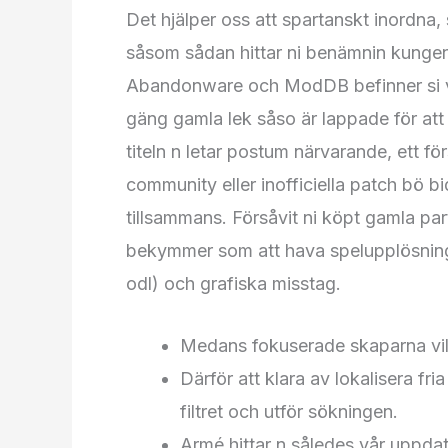
Det hjälper oss att spartanskt inordna
såsom sådan hittar ni benämnin kungen 
Abandonware och ModDB befinner si ver
gäng gamla lek såso är lappade för att 
titeln n letar postum närvarande, ett f
community eller inofficiella patch bö b
tillsammans. Försåvit ni köpt gamla parti
bekymmer som att hava spelupplösninge
odl) och grafiska misstag.
Medans fokuserade skaparna vil
Därför att klara av lokalisera fr
filtret och utför sökningen.
Armé hittar n således vår uppdat